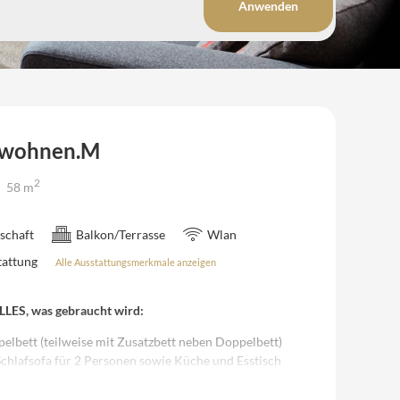
Anwenden
nwohnen.M
2
58
m
schaft
Balkon/Terrasse
Wlan
attung
Alle Ausstattungsmerkmale anzeigen
ALLES, was gebraucht wird:
elbett (teilweise mit Zusatzbett neben Doppelbett)
hlafsofa für 2 Personen sowie Küche und Esstisch
Dusche und WC, 1x mit Badewanne und WC)