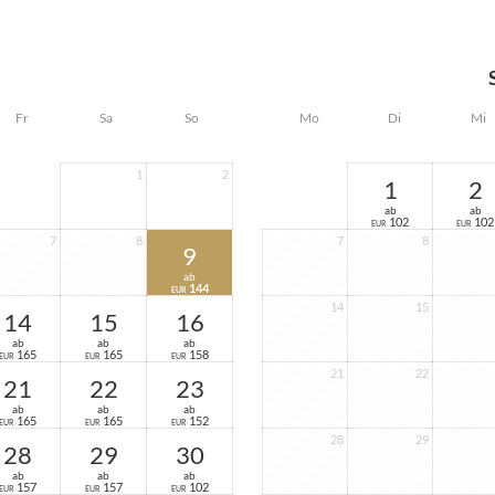
großzügiger Balkon
Fr
Sa
So
Mo
Di
Mi
1
2
1
2
ab
ab
102
102
EUR
EUR
7
8
7
8
9
ab
144
EUR
14
15
14
15
16
ab
ab
ab
165
165
158
EUR
EUR
EUR
21
22
21
22
23
ab
ab
ab
165
165
152
EUR
EUR
EUR
28
29
28
29
30
ab
ab
ab
157
157
102
EUR
EUR
EUR