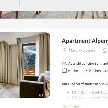
"Apartment Alpenwohnen.M"
Apartment Alpe
Max.: 4 Personen
Aussicht auf eine Bergland
Küche
Küchenausst
Auf rund 58 m² findet sich so 
1 Schlafzimmer mit Dopp
13
1 Wohnzimmer mit TV, Sc
2 Badezimmer (1x mit 
Mehr anzeigen
1 kleiner Vorraum