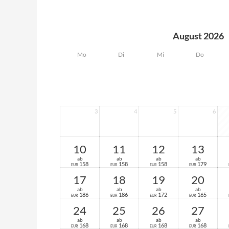
August 2026
Mo
Di
Mi
Do
3
4
5
6
10
11
12
13
ab
ab
ab
ab
158
158
158
179
EUR
EUR
EUR
EUR
17
18
19
20
ab
ab
ab
ab
186
186
172
165
EUR
EUR
EUR
EUR
24
25
26
27
ab
ab
ab
ab
168
168
168
168
EUR
EUR
EUR
EUR